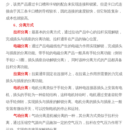
少，该类产品通过卡口槽和卡销的配合来实现连接和锁紧。但是卡口式连
接由于其三条卡口槽的导程较长，因此连接的速度较快，但它制造复杂，
成本也就较高。
6、分离方式
拉杆分离：
最基本的分离方式，通过拉动产品中心的拉杆实现解锁，
完成插头与插座的分离功能。拉杆通常在产品的轴心位置。
电磁分离：
通过产品电磁线包产生的电磁力作用实现解锁，完成插头
与插座的分离功能。带手轮的电磁分离产品一般具有手轮分离功能（倒转
手轮2～3圈，插头插座自动解锁分离）。同时该种分离方式的产品都具备
拉杆分离功能。
拉索分离：
拉索通常固定在连接环上，在拉索上作用所需要的力完成
插头与插座的分离功能。
电机分离：
电机分离类似于手轮分离，该种电连接器插头上安装有电
机，插头的手轮为一种齿轮结构，这样电机转动时，电机通过变速齿轮带
动手轮倒转，实现插头与插座的解锁分离。电机分离的插头与插座上一般
安装有微动开关，可以控制电机的停止和运转。
气动分离：
气动分离是机械分离的一种，其分离方式类似于拉杆分
离，通过压缩空气源向产品施加一定的空气压力，拉杆在空气压力作用下
运动，实现电连接器的解锁分离。