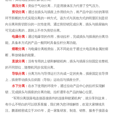
液压分离：
类似于气动分离，只是用液体压力代替了空气压力。
剪切分离：
通过在插头与插座上作用径向力，将产品中设计好的薄弱
环节剪断的方式实现分离的一种方式。该方式与其他方式的明显区别是径
向分离和剪切部分的一次性使用。通过剪切销完成分离，插头与插座轴向
可完成分离的，原则上不作为剪切分离。
电爆分离：
通过电爆管的作用，推动拉杆，完成插头与插座的分离功
能。具备本方式的产品一般同时具备拉杆分离功能。
熔断分离：
与电爆分离相类似，其不同处在于通过大电流将金属丝熔
断，释放储备的能量。
直拔分离：
没有专用的上锁和解锁机构，插头与插座分别固定在整机
的不同部位，随整机同步实现分离。
导轨分离：
分离方向与导弹运行方向成一定的夹角，插座固定在导弹
上，插座带动插头沿斜面（导轨）运动后与插座分开。
水下分离：
在水下使用的环境中，通过拉动产品中心的拉杆实现解
锁，完成插头与插座的分离功能。拉杆通常在产品的轴心位置。
“军用分离脱落电连接器接插件的连接和锁紧机构”，就分享到这来，
有什么不明白的可以联系客服，我们将为您详细解答，欢迎大家继续关
注。鹏基精密成立于2005年，是一家集研发、制造、销售、服务于接器金