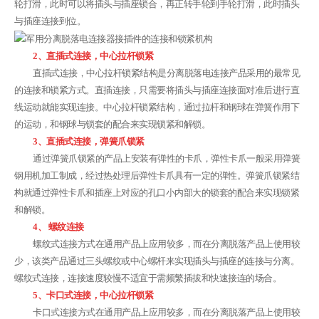
轮打滑，此时可以将插头与插座锁合，再正转手轮到手轮打滑，此时插头
与插座连接到位。
2、直插式连接，中心拉杆锁紧
直插式连接，中心拉杆锁紧结构是分离脱落电连接产品采用的最常见
的连接和锁紧方式。直插连接，只需要将插头与插座连接面对准后进行直
线运动就能实现连接。中心拉杆锁紧结构，通过拉杆和钢球在弹簧作用下
的运动，和钢球与锁套的配合来实现锁紧和解锁。
3、直插式连接，弹簧爪锁紧
通过弹簧爪锁紧的产品上安装有弹性的卡爪，弹性卡爪一般采用弹簧
钢用机加工制成，经过热处理后弹性卡爪具有一定的弹性。弹簧爪锁紧结
构就通过弹性卡爪和插座上对应的孔口小内部大的锁套的配合来实现锁紧
和解锁。
4、 螺纹连接
螺纹式连接方式在通用产品上应用较多，而在分离脱落产品上使用较
少，该类产品通过三头螺纹或中心螺杆来实现插头与插座的连接与分离。
螺纹式连接，连接速度较慢不适宜于需频繁插拔和快速接连的场合。
5、卡口式连接，中心拉杆锁紧
卡口式连接方式在通用产品上应用较多，而在分离脱落产品上使用较