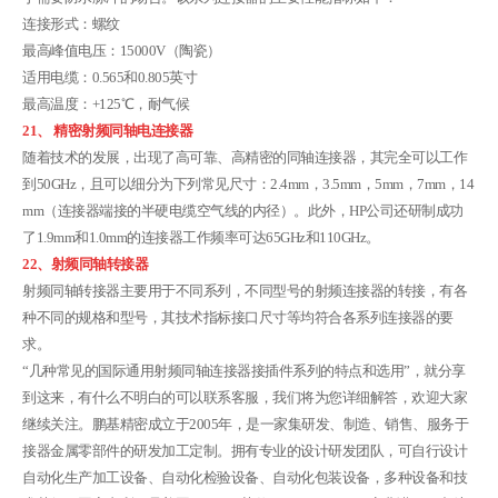
连接形式：螺纹
最高峰值电压：15000V（陶瓷）
适用电缆：0.565和0.805英寸
最高温度：+125℃，耐气候
21、 精密射频同轴电连接器
随着技术的发展，出现了高可靠、高精密的同轴连接器，其完全可以工作
到50GHz，且可以细分为下列常见尺寸：2.4mm，3.5mm，5mm，7mm，14
mm（连接器端接的半硬电缆空气线的内径）。此外，HP公司还研制成功
了1.9mm和1.0mm的连接器工作频率可达65GHz和110GHz。
22、射频同轴转接器
射频同轴转接器主要用于不同系列，不同型号的射频连接器的转接，有各
种不同的规格和型号，其技术指标接口尺寸等均符合各系列连接器的要
求。
“几种常见的国际通用射频同轴连接器接插件系列的特点和选用”，就分享
到这来，有什么不明白的可以联系客服，我们将为您详细解答，欢迎大家
继续关注。鹏基精密成立于2005年，是一家集研发、制造、销售、服务于
接器金属零部件的研发加工定制。拥有专业的设计研发团队，可自行设计
自动化生产加工设备、自动化检验设备、自动化包装设备，多种设备和技